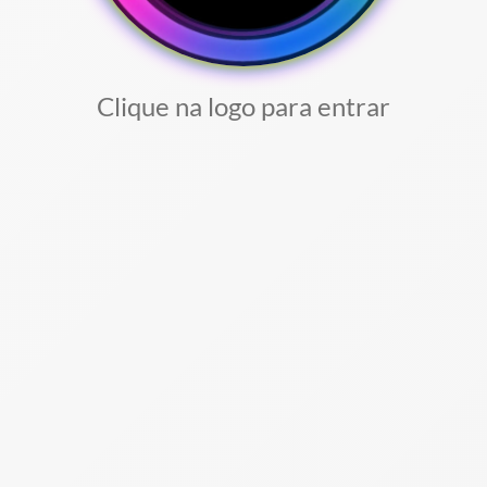
Clique na logo para entrar